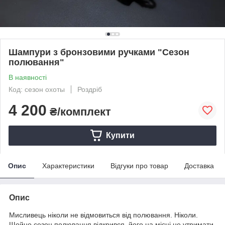
Шампури з бронзовими ручками "Сезон
полювання"
В наявності
Код: сезон охоты
Роздріб
4 200
₴/комплект
Купити
Опис
Характеристики
Відгуки про товар
Доставка
Опис
Мисливець ніколи не відмовиться від полювання. Ніколи.
Щойно сезон полювання відкрився, його на місці не утримати.