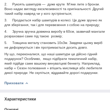
2. Рукоять шампурів — дуже круте М'яке лите з бронзи.
Воно надає вигляду ексклюзивності та оригінальності. Другий
такий набір навряд чи у кого зустрінеться;
3. Продається набір шампурів в колесі. Це дуже зручно як
для зберігання, так і для перевезення з собою на природу;
4. Зручна зручна довжина виробу в 60см, зазвичай мангали
розраховані саме під такою розмір;
5. Товщина металу становить 10x3м. Завдяки цьому виріб
не деформується і він протримається досить довго.
Ну що, переконалися, що наші шампури це дійсно гідний
подарунок? Особливо, якщо підібрати тематичний набір,
який підійде саме вашому винуватцеві бенкету. Наприклад,
набір « Сезон полювання » втішить мисливця або любителя
дикої природи. Не скупіться, віддавайте дорогі подарунки.
Приховати
Характеристики
Основні