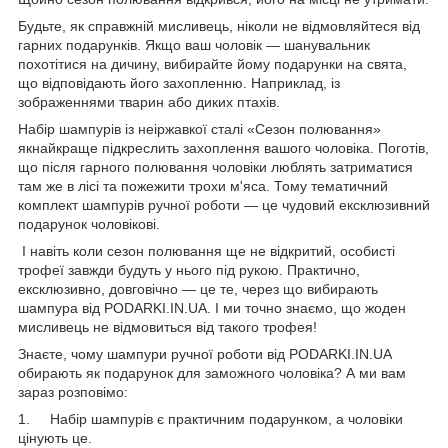
Будьте, як справжній мисливець, ніколи не відмовляйтеся від
гарних подарунків. Якщо ваш чоловік — шанувальник
похотітися на дичину, вибирайте йому подарунки на свята,
що відповідають його захопленню. Наприклад, із
зображеннями тварин або диких птахів.
Набір шампурів із неіржавкої сталі «Сезон полювання»
якнайкраще підкреслить захоплення вашого чоловіка. Поготів,
що після гарного полювання чоловіки люблять затриматися
там же в лісі та пожежити трохи м'яса. Тому тематичний
комплект шампурів ручної роботи — це чудовий ексклюзивний
подарунок чоловікові.
І навіть коли сезон полювання ще не відкритий, особисті
трофеї завжди будуть у нього під рукою. Практично,
ексклюзивно, довговічно — це те, через що вибирають
шампура від PODARKI.IN.UA. І ми точно знаємо, що жоден
мисливець не відмовиться від такого трофея!
Знаєте, чому шампури ручної роботи від PODARKI.IN.UA
обирають як подарунок для заможного чоловіка? А ми вам
зараз розповімо:
1. Набір шампурів є практичним подарунком, а чоловіки
цінують це.