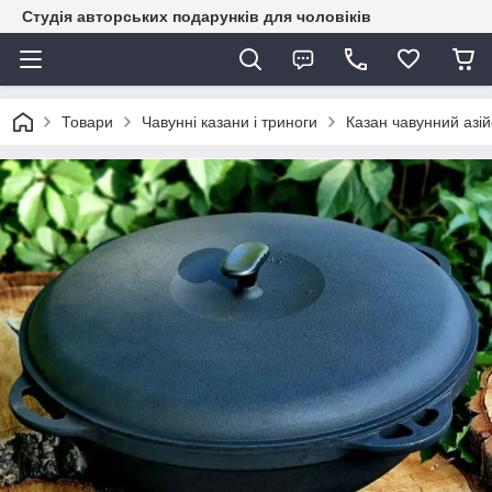
Студія авторських подарунків для чоловіків
Товари
Чавунні казани і триноги
Казан чавунний азій