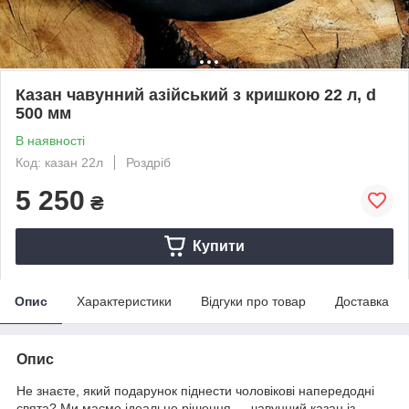
Казан чавунний азійський з кришкою 22 л, d
500 мм
В наявності
Код: казан 22л
Роздріб
5 250
₴
Купити
Опис
Характеристики
Відгуки про товар
Доставка
Опис
Не знаєте, який подарунок піднести чоловікові напередодні
свята? Ми маємо ідеальне рішення — чавунний казан із