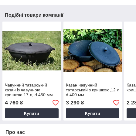
Подібні товари компанії
Чавунний татарський
Казан чавунний
Каза
казан із чавунною
татарський з кришкою,12 л
криш
кришкою 17 л, d 450 мм
d 400 мм
4 760
3 290
2 2
₴
₴
Купити
Купити
Про нас