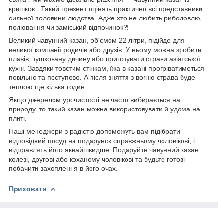
кришкою. Такий презент оцінять практично всі представники
сильної половини людства. Адже хто не любить риболовлю,
полювання чи заміський відпочинок?!
Великий чавунний казан, об'ємом 22 літри, підійде для
великої компанії родичів або друзів. У ньому можна зробити
плавів, тушковану дичину або приготувати страви азіатської
кухні. Завдяки товстим стінкам, їжа в казані прогріватиметься
повільно та поступово. А після зняття з вогню страва буде
теплою ще кілька годин.
Якщо джерелом урочистості не часто вибирається на
природу, то такий казан можна використовувати й удома на
плиті.
Наші менеджери з радістю допоможуть вам підібрати
відповідний посуд на подарунок справжньому чоловікові, і
відправлять його якнайшвидше. Подаруйте чавунний казан
колезі, другові або коханому чоловікові та будьте готові
побачити захоплення в його очах.
Приховати