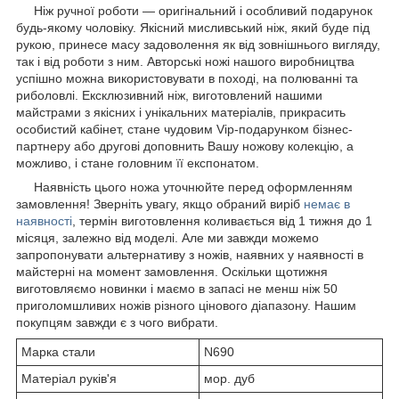
Ніж ручної роботи — оригінальний і особливий подарунок
будь-якому чоловіку. Якісний мисливський ніж, який буде під
рукою, принесе масу задоволення як від зовнішнього вигляду,
так і від роботи з ним. Авторські ножі нашого виробництва
успішно можна використовувати в поході, на полюванні та
риболовлі. Ексклюзивний ніж, виготовлений нашими
майстрами з якісних і унікальних матеріалів, прикрасить
особистий кабінет, стане чудовим Vip-подарунком бізнес-
партнеру або другові доповнить Вашу ножову колекцію, а
можливо, і стане головним її експонатом.
Наявність цього ножа уточнюйте перед оформленням
замовлення! Зверніть увагу, якщо обраний виріб
немає в
наявності
, термін виготовлення коливається від 1 тижня до 1
місяця, залежно від моделі. Але ми завжди можемо
запропонувати альтернативу з ножів, наявних у наявності в
майстерні на момент замовлення. Оскільки щотижня
виготовляємо новинки і маємо в запасі не менш ніж 50
приголомшливих ножів різного цінового діапазону. Нашим
покупцям завжди є з чого вибрати.
Марка стали
N690
Матеріал руків'я
мор. дуб