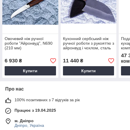
Овочевий ніж ручної
Кухонний сербський ніж
Пода
роботи "Айронвуд", N690
ручної роботи з рукояттю з
куха
(210 мм)
айронвуд і чохлом, сталь
комп
N690
ручн
47 
чохл
6 930
11 440
₴
₴
ком
Купити
Купити
Про нас
100% позитивних з 7 відгуків за рік
Працює з 19.04.2025
м. Дніпро
Дніпро, Україна