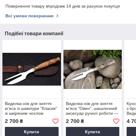
Повернення товару впродовж 14 днів за рахунок покупця
Всі умови повернення
Подібні товари компанії
Виделка-ніж для зняття
Виделка-ніж для зняття
Кухо
м'яса із шампури "Класик"
м'яса "Овен", шашличний
з бр
зі шкіряним чохлом
аксесуар ручної роботи —
Ведм
цікавий подарунок
2 700
2 700
4 7
₴
₴
чоловікові
Купити
Купити