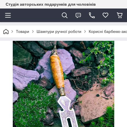
Студія авторських подарунків для чоловіків
Товари
Шампури ручної роботи
Корисні барбекю-ак