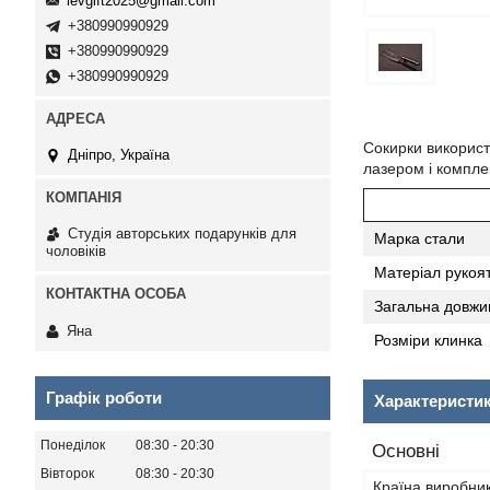
levgift2025@gmail.com
+380990990929
+380990990929
+380990990929
Сокирки використ
Дніпро, Україна
лазером і комплек
Студія авторських подарунків для
Марка стали
чоловіків
Матеріал рукоят
Загальна довжи
Яна
Розміри клинка
Графік роботи
Характеристи
Понеділок
08:30
20:30
Основні
Вівторок
08:30
20:30
Країна виробни