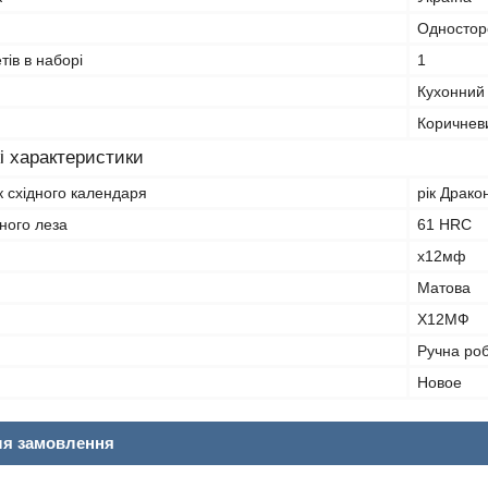
Одностор
тів в наборі
1
Кухонний 
Коричнев
і характеристики
ік східного календаря
рік Дракон
ьного леза
61 HRC
х12мф
Матова
Х12МФ
Ручна ро
Hовое
ля замовлення