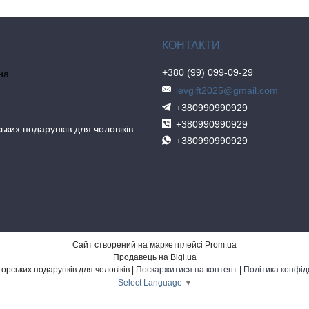
+380 (99) 099-09-29
на
levgift2025@gmail.com
+380990990929
+380990990929
ьких подарунків для чоловіків
+380990990929
Сайт створений на маркетплейсі
Prom.ua
Продавець на Bigl.ua
Студія авторських подарунків для чоловіків |
Поскаржитися на контент
|
Політика конфід
Select Language
▼