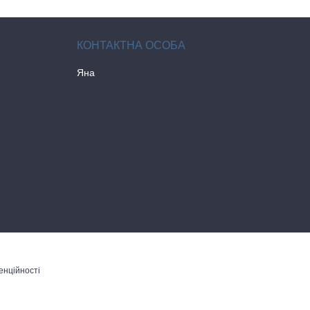
Яна
енційності