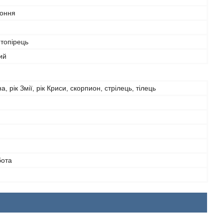
оння
топірець
ий
а, рік Змії, рік Криси, скорпион, стрілець, тілець
бота