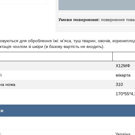
повернення това
овуються для оброблення їжі: м'яса, туш тварин, овочів, коренеплод
тація чохлом зі шкіри (в базову вартість не входить).
Х12МФ
і
мікарта
на ножа
310
170*55*4,
ки
к
Україна