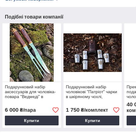
Подібні товари компанії
Подарунковий набір
Подарунковий набір
Пре
аксессуарів для чоловіка-
чоловікові "Патріот" чарки
пода
повара "Ведмеді" в
в шкіряному чохлі,
чоло
шкіряному чохлі
прикрашені гравіюванням
вогн
40 
6 000
1 750
₴/пара
₴/комплект
ком
Купити
Купити