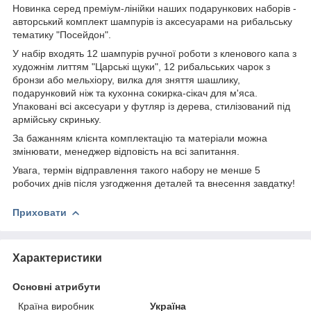
Новинка серед преміум-лінійки наших подарункових наборів -
авторський комплект шампурів із аксесуарами на рибальську
тематику "Посейдон".
У набір входять 12 шампурів ручної роботи з кленового капа з
художнім литтям "Царські щуки", 12 рибальських чарок з
бронзи або мельхіору, вилка для зняття шашлику,
подарунковий ніж та кухонна сокирка-сікач для м'яса.
Упаковані всі аксесуари у футляр із дерева, стилізований під
армійську скриньку.
За бажанням клієнта комплектацію та матеріали можна
змінювати, менеджер відповість на всі запитання.
Увага, термін відправлення такого набору не менше 5
робочих днів після узгодження деталей та внесення завдатку!
Приховати
Характеристики
Основні атрибути
Країна виробник
Україна