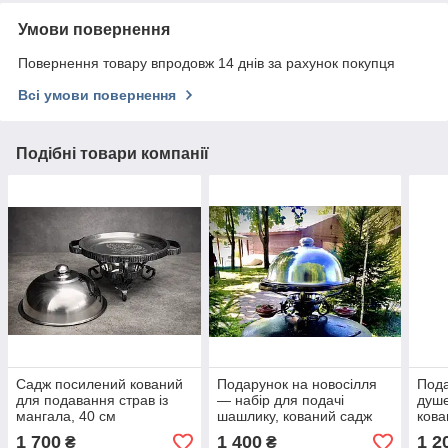
Умови повернення
Повернення товару впродовж 14 днів за рахунок покупця
Всі умови повернення
Подібні товари компанії
Садж посилений кований
Подарунок на новосілля
Пода
для подавання страв із
— набір для подачі
душе
мангала, 40 см
шашлику, кований садж
кова
для сервірування, 36см
м’яс
1 700
1 400
1 2
₴
₴