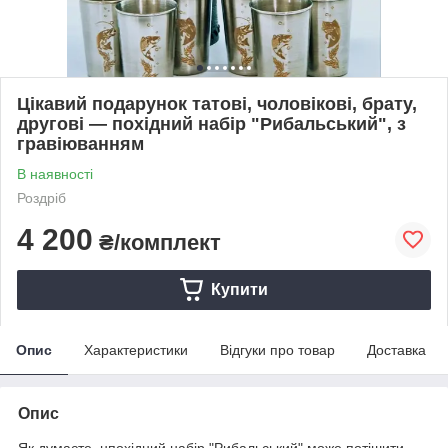
Цікавий подарунок татові, чоловікові, брату,
другові — похідний набір "Рибальський", з
гравіюванням
В наявності
Роздріб
4 200
₴/комплект
Купити
Опис
Характеристики
Відгуки про товар
Доставка
Опис
Як думаєте, нпохідний набір "Рибальський" може потішити