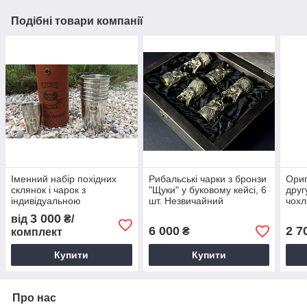
Подібні товари компанії
Іменний набір похідних
Рибальські чарки з бронзи
Ориг
склянок і чарок з
"Щуки" у буковому кейсі, 6
друг
індивідуальною
шт. Незвичайний
чохл
гравіюванням, в
подарунок чоловікові на
з гр
3 000
від
₴/
шкіряному чохлі ручної
день народження.
6 000
2 7
₴
комплект
роботи
Купити
Купити
Про нас