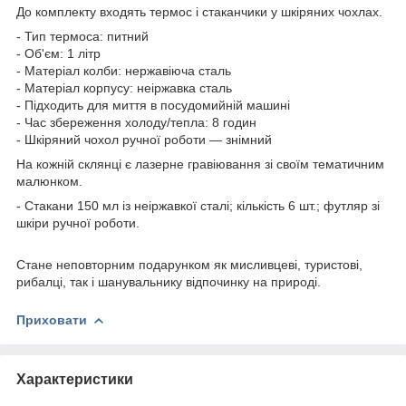
До комплекту входять термос і стаканчики у шкіряних чохлах.
- Тип термоса: питний
- Об'єм: 1 літр
- Матеріал колби: нержавіюча сталь
- Матеріал корпусу: неіржавка сталь
- Підходить для миття в посудомийній машині
- Час збереження холоду/тепла: 8 годин
- Шкіряний чохол ручної роботи — знімний
На кожній склянці є лазерне гравіювання зі своїм тематичним
малюнком.
- Стакани 150 мл із неіржавкої сталі; кількість 6 шт.; футляр зі
шкіри ручної роботи.
Стане неповторним подарунком як мисливцеві, туристові,
рибалці, так і шанувальнику відпочинку на природі.
Приховати
Характеристики