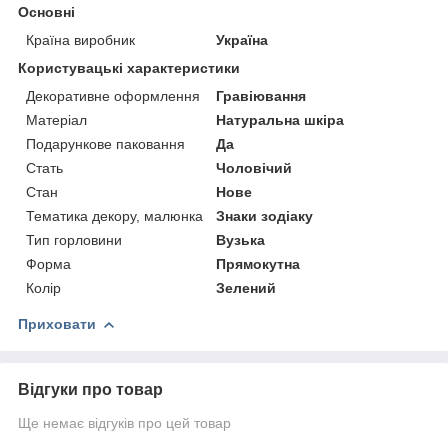
Основні
Країна виробник
Україна
Користувацькі характеристики
Декоративне оформлення
Гравіювання
Матеріал
Натуральна шкіра
Подарункове паковання
Да
Стать
Чоловічий
Стан
Нове
Тематика декору, малюнка
Знаки зодіаку
Тип горловини
Вузька
Форма
Прямокутна
Колір
Зелений
Приховати
Відгуки про товар
Ще немає відгуків про цей товар