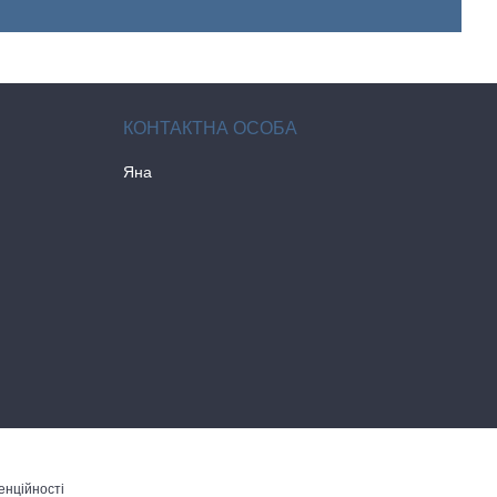
Яна
енційності