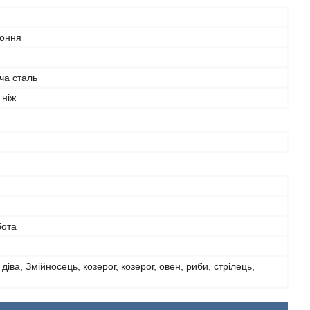
оння
ча сталь
 ніж
бота
 діва, Змійносець, кoзерог, козерог, овен, риби, стрілець,