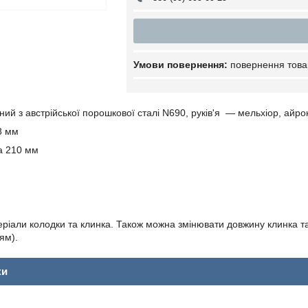
повернення това
ний з австрійської порошкової сталі N690, руків'я — мельхіор, айро
8 мм
а 210 мм
еріали колодки та клинка. Також можна змінювати довжину клинка та
ям).
ки