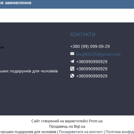
ля замовлення
+380 (99) 099-09-29
на
levgift2025@gmail.com
+380990990929
+380990990929
ьких подарунків для чоловіків
+380990990929
Сайт створений на маркетплейсі
Prom.ua
Продавець на Bigl.ua
Студія авторських подарунків для чоловіків |
Поскаржитися на контент
|
Політика конфід