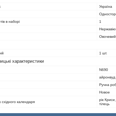
к
Україна
Одностор
тів в наборі
1
Нержавію
Овочевий
ий
1 шт.
ицькі характеристики
N690
айронвуд
Ручна ро
Hовое
рік Криси,
ік східного календаря
тілець