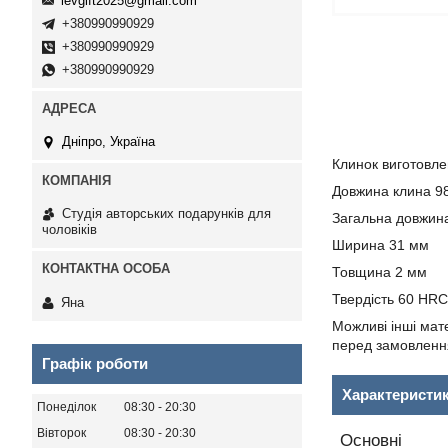
levgift2025@gmail.com
+380990990929
+380990990929
+380990990929
Дніпро, Україна
Клинок виготовле
Довжина клина 9
Студія авторських подарунків для
Загальна довжин
чоловіків
Ширина 31 мм
Товщина 2 мм
Твердість 60 HRC
Яна
Можливі інші мат
перед замовленн
Графік роботи
Характеристи
Понеділок
08:30
20:30
Вівторок
08:30
20:30
Основні