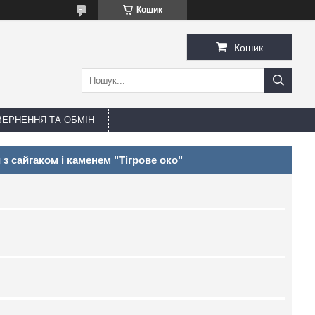
Кошик
Кошик
ЕРНЕННЯ ТА ОБМІН
з сайгaком і каменем "Тігрове око"