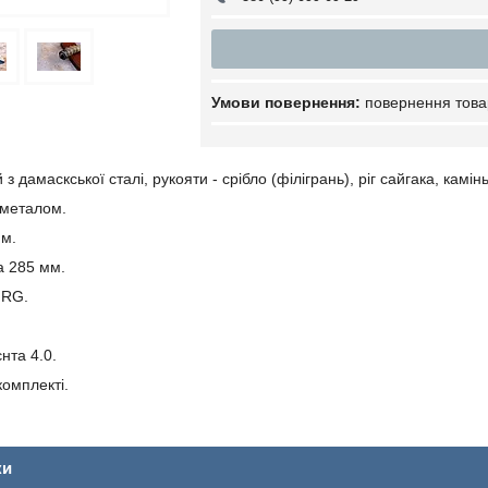
повернення това
з дамаскської сталі, рукояти - срібло (філігрань), ріг сайгака, камін
 металом.
м.
а 285 мм.
HRG.
нта 4.0.
комплекті.
ки