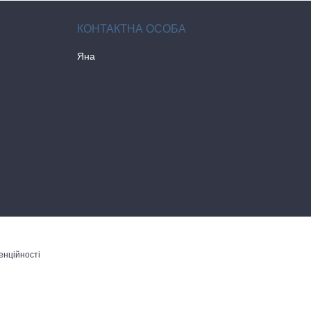
Яна
енційності