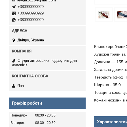
levgift2025@gmail.com
+380990990929
+380990990929
+380990990929
Дніпро, Україна
Клинок зроблений 
Художні трави за
Студія авторських подарунків для
Довжина — 155 м
чоловіків
Загальна довжин
Твердість 61-62 
Ширина - 35.0.
Яна
Товщина коефіціє
Кожані ножини в 
Графік роботи
Понеділок
08:30
20:30
Характеристи
Вівторок
08:30
20:30