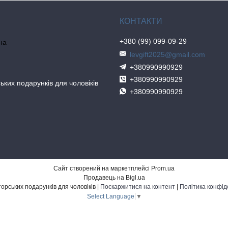
+380 (99) 099-09-29
на
levgift2025@gmail.com
+380990990929
+380990990929
ьких подарунків для чоловіків
+380990990929
Сайт створений на маркетплейсі
Prom.ua
Продавець на Bigl.ua
Студія авторських подарунків для чоловіків |
Поскаржитися на контент
|
Політика конфід
Select Language
▼