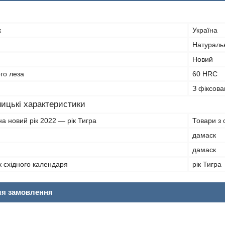
к
Україна
Натураль
Новий
ого леза
60 HRC
З фіксов
ицькі характеристики
на новий рік 2022 — рік Тигра
Товари з 
дамаск
дамаск
ік східного календаря
рік Тигра
ля замовлення