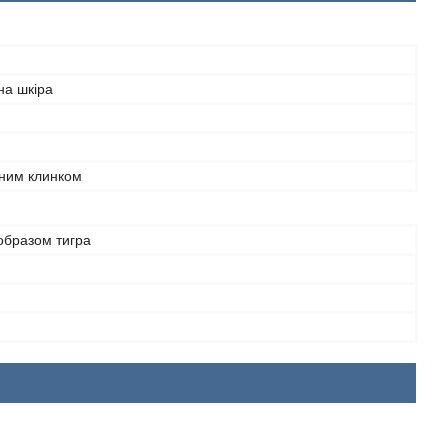
на шкіра
аним клинком
образом тигра