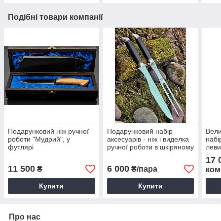
Подібні товари компанії
Подарунковий ніж ручної
Подарунковий набір
Вели
роботи "Мудрий", у
аксесуарів - ніж і виделка
набі
футлярі
ручної роботи в шкіряному
леви
чохлі "Величний"
17 
11 500
6 000
₴
₴/пара
ком
Купити
Купити
Про нас