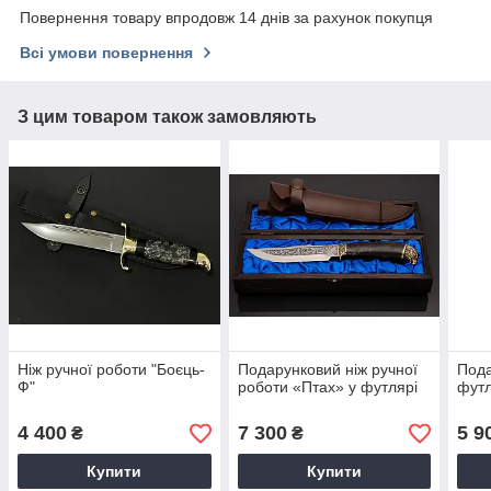
Повернення товару впродовж 14 днів за рахунок покупця
Всі умови повернення
З цим товаром також замовляють
Ніж ручної роботи "Боєць-
Подарунковий ніж ручної
Пода
Ф"
роботи «Птах» у футлярі
футл
4 400
7 300
5 9
₴
₴
Купити
Купити