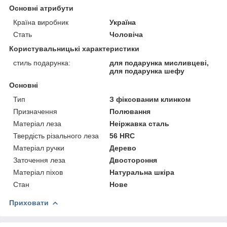
Основні атрибути
Країна виробник
Україна
Стать
Чоловіча
Користувальницькі характеристики
стиль подарунка:
для подарунка мисливцеві,
для подарунка шефу
Основні
Тип
З фіксованим клинком
Призначення
Полювання
Матеріал леза
Неіржавка сталь
Твердість різального леза
56 HRC
Матеріал ручки
Дерево
Заточення леза
Двостороння
Матеріал піхов
Натуральна шкіра
Стан
Нове
Приховати