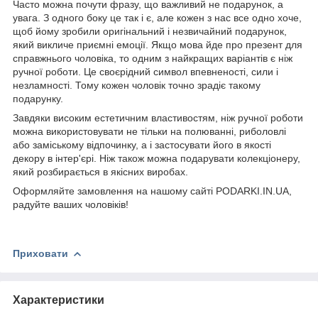
Часто можна почути фразу, що важливий не подарунок, а
увага. З одного боку це так і є, але кожен з нас все одно хоче,
щоб йому зробили оригінальний і незвичайний подарунок,
який викличе приємні емоції. Якщо мова йде про презент для
справжнього чоловіка, то одним з найкращих варіантів є ніж
ручної роботи. Це своєрідний символ впевненості, сили і
незламності. Тому кожен чоловік точно зрадіє такому
подарунку.
Завдяки високим естетичним властивостям, ніж ручної роботи
можна використовувати не тільки на полюванні, риболовлі
або заміському відпочинку, а і застосувати його в якості
декору в інтер'єрі. Ніж також можна подарувати колекціонеру,
який розбирається в якісних виробах.
Оформляйте замовлення на нашому сайті PODARKI.IN.UA,
радуйте ваших чоловіків!
Приховати
Характеристики