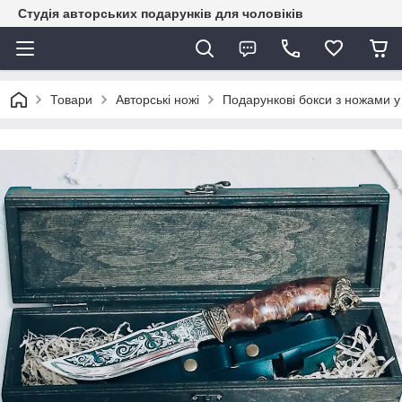
Студія авторських подарунків для чоловіків
Товари
Авторські ножі
Подарункові бокси з ножами 