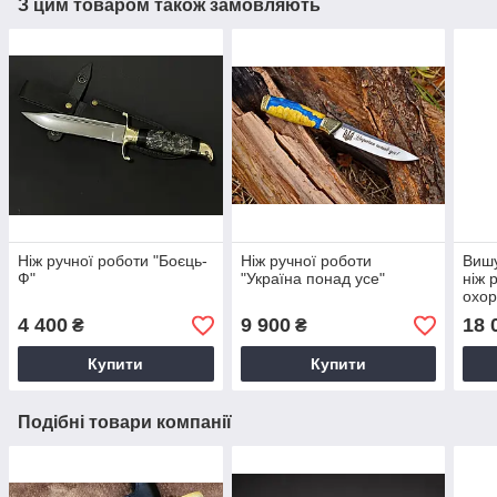
З цим товаром також замовляють
Ніж ручної роботи "Боєць-
Ніж ручної роботи
Вишу
Ф"
"Україна понад усе"
ніж 
охор
4 400
9 900
18 
₴
₴
Купити
Купити
Подібні товари компанії