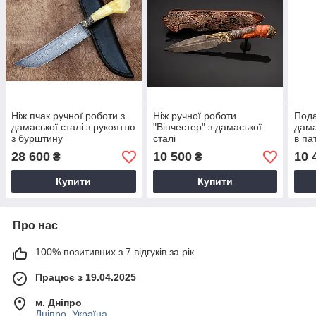
Ніж пчак ручної роботи з
Ніж ручної роботи
Пода
дамаської сталі з рукояттю
"Вінчестер" з дамаської
дама
з бурштину
сталі
в па
28 600
10 500
10 
₴
₴
Купити
Купити
Про нас
100% позитивних з 7 відгуків за рік
Працює з 19.04.2025
м. Дніпро
Дніпро, Україна