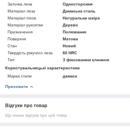
Заточка леза
Одностороння
Матеріал леза
Дамаська сталь
Матеріал піхов
Натуральна шкіра
Матеріал рукоятки
Дерево
Призначення
Полювання
Поверхня
Матова
Стан
Новий
Твердість ріжучого леза
60 HRC
Тип
З фіксованим клинком
Користувальницькі характеристики
Марка стали
дамаск
Приховати
Відгуки про товар
Ще немає відгуків про цей товар