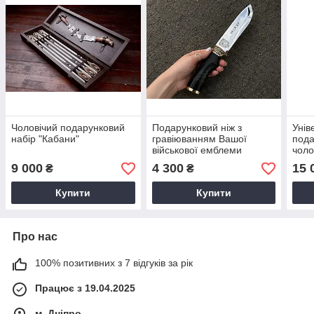
Чоловічий подарунковий
Подарунковий ніж з
Унів
набір "Кабани"
гравіюванням Вашої
пода
військової емблеми
чоло
"Спр
9 000
4 300
15 
₴
₴
Купити
Купити
Про нас
100% позитивних з 7 відгуків за рік
Працює з 19.04.2025
м. Дніпро