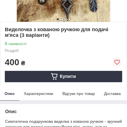
Виделочка з кованою ручкою для подачі
м'яса (3 варіанти)
В наявності
Роздріб
400
₴
Купити
Опис
Характеристики
Відгуки про товар
Доставка
Опис
Симпатична подарункова виделка з кованою ручкою - зручний
аксесуар для подачі шашлику.Ручки піка, колос, кулька.