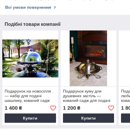
Всі умови повернення
Подібні товари компанії
Подарунок на новосілля
Подарунок куму для
Пода
— набір для подачі
душевних застіль —
люби
шашлику, кований садж
кований садж для подачі
кова
для сервірування, 36см
м’яса та барбекю, 32см
стра
1 400
1 200
1 8
₴
₴
Купити
Купити