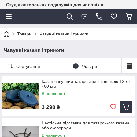
Студія авторських подарунків для чоловіків
Товари
Чавунні казани і триноги
Чавунні казани і триноги
Сортування
0
Фільтри
Казан чавунний татарський з кришкою,12 л d
400 мм
В наявності
3 290
₴
Настільна підставка для татарського казана
або сковороди
В наявності