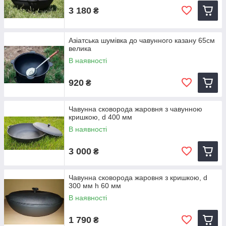
3 180
₴
Азіатська шумівка до чавунного казану 65см
велика
В наявності
920
₴
Чавунна сковорода жаровня з чавунною
кришкою, d 400 мм
В наявності
3 000
₴
Чавунна сковорода жаровня з кришкою, d
300 мм h 60 мм
В наявності
1 790
₴