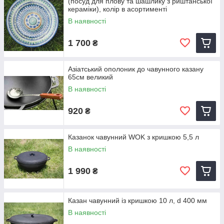
(посуд для плову та шашлику з риштанської
кераміки), колір в асортименті
В наявності
1 700
₴
Азіатський ополоник до чавунного казану
65см великий
В наявності
920
₴
Казанок чавунний WOK з кришкою 5,5 л
В наявності
1 990
₴
Казан чавунний із кришкою 10 л, d 400 мм
В наявності