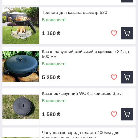
Тринога для казана діаметр 520
В наявності
1 160
₴
Казан чавунний азійський з кришкою 22 л, d
500 мм
В наявності
5 250
₴
Казанок чавунний WOK з кришкою 3,5 л
В наявності
1 580
₴
Чавунна сковорода пласка 400мм для
приготування страв на вогні