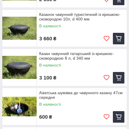
Казанок чавунний туристичний із кришкою-
сковородою 10л, d 400 мм
В наявності
3 660
₴
Казан чавунний татарський із кришкою-
сковородкою 8 л, d 340 мм
В наявності
3 100
₴
Азіатська шумівка до чавунного казану 47см
середня
В наявності
600
₴