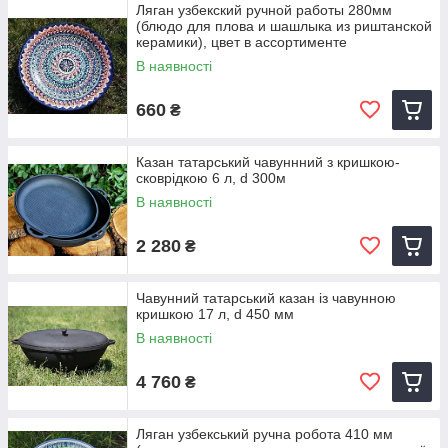
Ляган узбекский ручной работы 280мм
(блюдо для плова и шашлыка из риштанской
керамики), цвет в ассортименте
В наявності
660
₴
Казан татарський чавуннний з кришкою-
сковрідкою 6 л, d 300м
В наявності
2 280
₴
Чавунний татарський казан із чавунною
кришкою 17 л, d 450 мм
В наявності
4 760
₴
Ляган узбекський ручна робота 410 мм