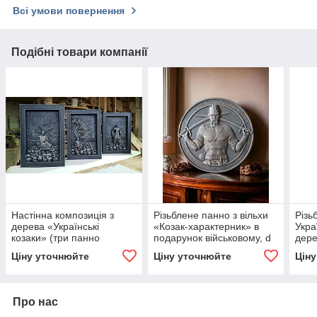
Всі умови повернення
Подібні товари компанії
Настінна композиція з
Різьблене панно з вільхи
Різь
дерева «Українські
«Козак-характерник» в
Укра
козаки» (три панно
подарунок військовому, d
дере
розміром 70х48см кожне)
40см
триз
Ціну уточнюйте
Ціну уточнюйте
Цін
війс
Про нас